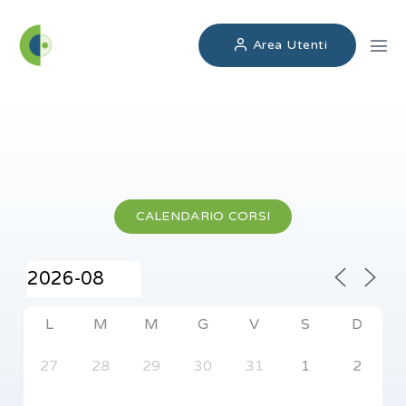
Area Utenti
CALENDARIO CORSI
L
M
M
G
V
S
D
27
28
29
30
31
1
2