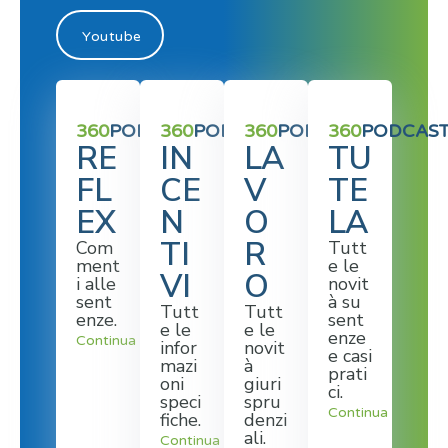
Youtube
360
PODCAST
360
PODCAST
360
PODCAST
360
PODCAS
RE
IN
LA
TU
FL
CE
V
TE
EX
N
O
LA
TI
R
Com
Tutt
ment
e le
VI
O
i alle
novit
sent
à su
Tutt
Tutt
enze.
sent
e le
e le
enze
Continua
infor
novit
e casi
mazi
à
prati
oni
giuri
ci.
speci
spru
Continua
fiche.
denzi
ali.
Continua