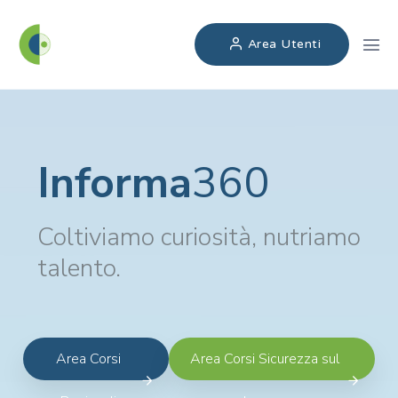
Area Utenti
Informa
360
Coltiviamo curiosità, nutriamo
talento.
Area Corsi
Area Corsi Sicurezza sul